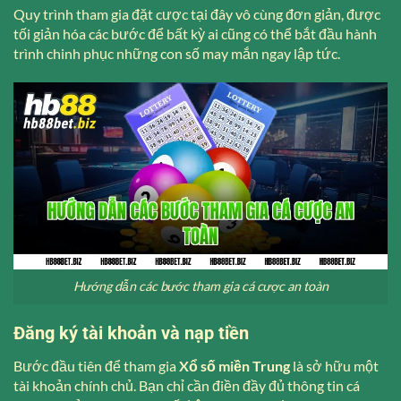
Quy trình tham gia đặt cược tại đây vô cùng đơn giản, được
tối giản hóa các bước để bất kỳ ai cũng có thể bắt đầu hành
trình chinh phục những con số may mắn ngay lập tức.
Hướng dẫn các bước tham gia cá cược an toàn
Đăng ký tài khoản và nạp tiền
Bước đầu tiên để tham gia
Xổ số miền Trung
là sở hữu một
tài khoản chính chủ. Bạn chỉ cần điền đầy đủ thông tin cá