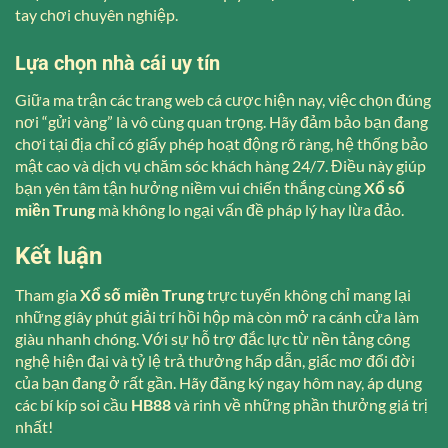
tay chơi chuyên nghiệp.
Lựa chọn nhà cái uy tín
Giữa ma trận các trang web cá cược hiện nay, việc chọn đúng
nơi “gửi vàng” là vô cùng quan trọng. Hãy đảm bảo bạn đang
chơi tại địa chỉ có giấy phép hoạt động rõ ràng, hệ thống bảo
mật cao và dịch vụ chăm sóc khách hàng 24/7. Điều này giúp
bạn yên tâm tận hưởng niềm vui chiến thắng cùng
Xổ số
miền Trung
mà không lo ngại vấn đề pháp lý hay lừa đảo.
Kết luận
Tham gia
Xổ số miền Trung
trực tuyến không chỉ mang lại
những giây phút giải trí hồi hộp mà còn mở ra cánh cửa làm
giàu nhanh chóng. Với sự hỗ trợ đắc lực từ nền tảng công
nghệ hiện đại và tỷ lệ trả thưởng hấp dẫn, giấc mơ đổi đời
của bạn đang ở rất gần. Hãy đăng ký ngay hôm nay, áp dụng
các bí kíp soi cầu
HB88
và rinh về những phần thưởng giá trị
nhất!