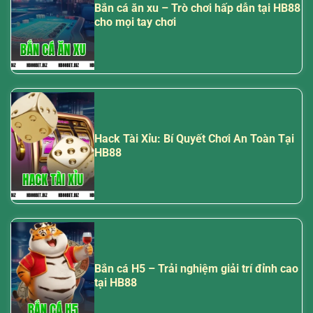
Bắn cá ăn xu – Trò chơi hấp dẫn tại HB88
cho mọi tay chơi
bắn cá ăn xu
Hack Tài Xỉu: Bí Quyết Chơi An Toàn Tại
HB88
hack tài xỉu
Bắn cá H5 – Trải nghiệm giải trí đỉnh cao
tại HB88
bắn cá h5