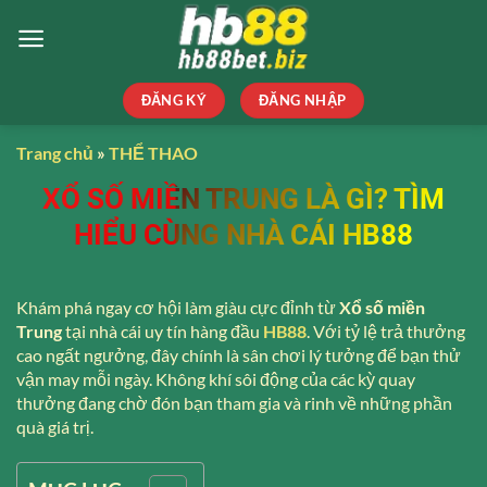
Bỏ
qua
nội
dung
ĐĂNG KÝ
ĐĂNG NHẬP
Trang chủ
»
THỂ THAO
XỔ SỐ MIỀN TRUNG LÀ GÌ? TÌM
HIỂU CÙNG NHÀ CÁI HB88
Khám phá ngay cơ hội làm giàu cực đỉnh từ
Xổ số miền
Trung
tại nhà cái uy tín hàng đầu
HB88
. Với tỷ lệ trả thưởng
cao ngất ngưởng, đây chính là sân chơi lý tưởng để bạn thử
vận may mỗi ngày. Không khí sôi động của các kỳ quay
thưởng đang chờ đón bạn tham gia và rinh về những phần
quà giá trị.