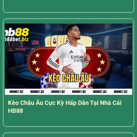
Kèo Châu Âu Cực Kỳ Hấp Dẫn Tại Nhà Cái
HB88