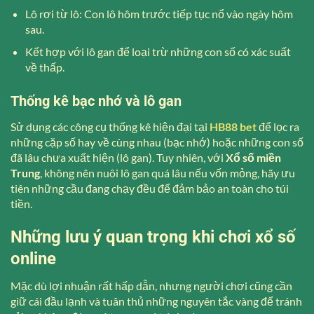
Lô rơi từ lô: Con lô hôm trước tiếp tục nổ vào ngày hôm
sau.
Kết hợp với lô gan để loại trừ những con số có xác suất
về thấp.
Thống kê bạc nhớ và lô gan
Sử dụng các công cụ thống kê hiện đại tại
HB88 bet
để lọc ra
những cặp số hay về cùng nhau (bạc nhớ) hoặc những con số
đã lâu chưa xuất hiện (lô gan). Tuy nhiên, với
Xổ số miền
Trung
, không nên nuôi lô gan quá lâu nếu vốn mỏng, hãy ưu
tiên những cầu đang chạy đều để đảm bảo an toàn cho túi
tiền.
Những lưu ý quan trọng khi chơi xổ số
online
Mặc dù lợi nhuận rất hấp dẫn, nhưng người chơi cũng cần
giữ cái đầu lạnh và tuân thủ những nguyên tắc vàng để tránh