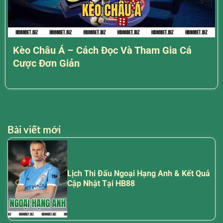
Kèo Châu Á – Cách Đọc Và Tham Gia Cá
Cược Đơn Giản
Bài viết mới
Lịch Thi Đấu Ngoại Hạng Anh & Kết Quả
Cập Nhật Tại HB88
Ngoại Hạng Anh