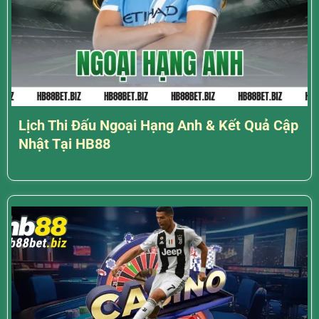
Ngoại Hạng Anh
Lịch Thi Đấu Ngoại Hạng Anh & Kết Quả Cập
Nhật Tại HB88