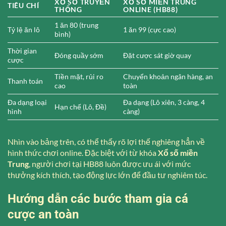
XỔ SỐ TRUYỀN
XỔ SỐ MIỀN TRUNG
TIÊU CHÍ
THỐNG
ONLINE (HB88)
1 ăn 80 (trung
Tỷ lệ ăn lô
1 ăn 99 (cực cao)
bình)
Thời gian
Đóng quầy sớm
Đặt cược sát giờ quay
cược
Tiền mặt, rủi ro
Chuyển khoản ngân hàng, an
Thanh toán
cao
toàn
Đa dạng loại
Đa dạng (Lô xiên, 3 càng, 4
Hạn chế (Lô, Đề)
hình
càng)
Nhìn vào bảng trên, có thể thấy rõ lợi thế nghiêng hẳn về
hình thức chơi online. Đặc biệt với từ khóa
Xổ số miền
Trung
, người chơi tại HB88 luôn được ưu ái với mức
thưởng kích thích, tạo động lực lớn để đầu tư nghiêm túc.
Hướng dẫn các bước tham gia cá
cược an toàn