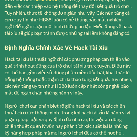
đến việc can thiệp vào hệ thống để thay đổi kết quả trò chơi.
Tuy nhiên, thực tế không đơn giản như vậy. Các nền tảng cá
cược uy tín như HB88 luôn có hệ thống bảo mật nghiêm
ngặt để ngăn chặn mọi hình thức gian lận. Hiểu đúng về hack
tài xỉu sẽ giúp bạn tránh được những sai lầm không đáng có.
Định Nghĩa Chính Xác Về Hack Tài Xỉu
Hack tài xỉu là thuật ngữ chỉ các phương pháp can thiệp vào
quá trình hoạt động của trò chơi tài xỉu trực tuyến. Điều này
có thể bao gồm việc sử dụng phần mềm độc hại, khai thác lỗ
hổng hệ thống hoặc thậm chí là thao túng kết quả. Tuy nhiên,
các nền tảng uy tín như HB88 luôn cập nhật công nghệ bảo
mật để ngăn chặn những hành vi này.
Người chơi cần phân biệt rõ giữa hack tài xỉu và các chiến
thuật cá cược thông minh. Trong khi hack tài xỉu là hành vi vi
phạm pháp luật và quy định của nhà cái, thì việc áp dụng
chiến thuật quản lý vốn hay phân tích xác suất lại là những
kỹ năng hợp pháp mà mọi người chơi đều có thể học hỏi.