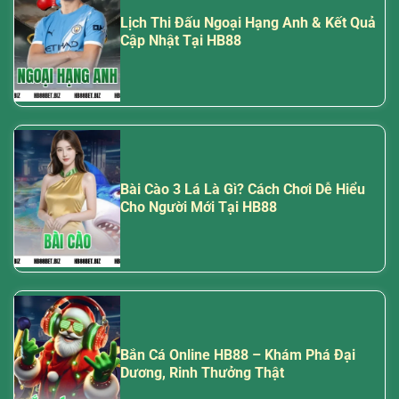
Lịch Thi Đấu Ngoại Hạng Anh & Kết Quả
Cập Nhật Tại HB88
Ngoại Hạng Anh
Bài Cào 3 Lá Là Gì? Cách Chơi Dễ Hiểu
Cho Người Mới Tại HB88
Bài cào
Bắn Cá Online HB88 – Khám Phá Đại
Dương, Rinh Thưởng Thật