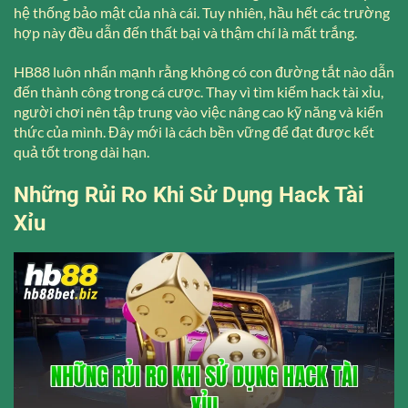
hệ thống bảo mật của nhà cái. Tuy nhiên, hầu hết các trường
hợp này đều dẫn đến thất bại và thậm chí là mất trắng.
HB88 luôn nhấn mạnh rằng không có con đường tắt nào dẫn
đến thành công trong cá cược. Thay vì tìm kiếm hack tài xỉu,
người chơi nên tập trung vào việc nâng cao kỹ năng và kiến
thức của mình. Đây mới là cách bền vững để đạt được kết
quả tốt trong dài hạn.
Những Rủi Ro Khi Sử Dụng Hack Tài
Xỉu