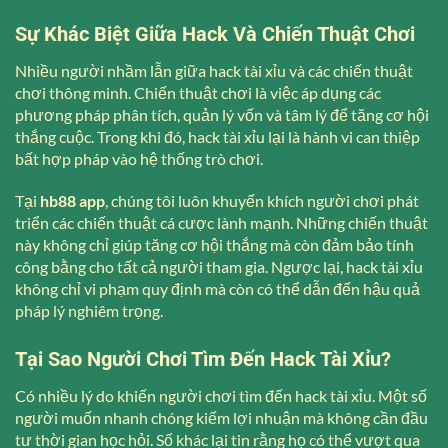
Sự Khác Biệt Giữa Hack Và Chiến Thuật Chơi
Nhiều người nhầm lẫn giữa hack tài xỉu và các chiến thuật
chơi thông minh. Chiến thuật chơi là việc áp dụng các
phương pháp phân tích, quản lý vốn và tâm lý để tăng cơ hội
thắng cuộc. Trong khi đó, hack tài xỉu lại là hành vi can thiệp
bất hợp pháp vào hệ thống trò chơi.
Tại
hb88 app
, chúng tôi luôn khuyến khích người chơi phát
triển các chiến thuật cá cược lành mạnh. Những chiến thuật
này không chỉ giúp tăng cơ hội thắng mà còn đảm bảo tính
công bằng cho tất cả người tham gia. Ngược lại, hack tài xỉu
không chỉ vi phạm quy định mà còn có thể dẫn đến hậu quả
pháp lý nghiêm trọng.
Tại Sao Người Chơi Tìm Đến Hack Tài Xỉu?
Có nhiều lý do khiến người chơi tìm đến hack tài xỉu. Một số
người muốn nhanh chóng kiếm lợi nhuận mà không cần đầu
tư thời gian học hỏi. Số khác lại tin rằng họ có thể vượt qua