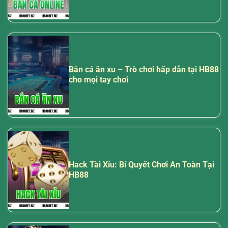
Bắn cá online
Bắn cá ăn xu – Trò chơi hấp dẫn tại HB88
cho mọi tay chơi
bắn cá ăn xu
Hack Tài Xỉu: Bí Quyết Chơi An Toàn Tại
HB88
hack tài xỉu