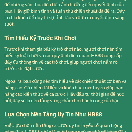
để những ván thua liên tiếp ảnh hưởng đến quyết định của
bạn. Hãy giữ bình tĩnh và tuân thủ chiến thuật đã đề ra. Đây
là chìa khóa để duy trì sự tỉnh táo và đưa ra quyết định sáng
suốt.
Tìm Hiểu Kỹ Trước Khi Chơi
Trước khi tham gia bất kỳ trò chơi nào, người chơi nên tìm
hiểu kỹ luật chơi và các quy định liên quan. HB88 cung cấp
đầy đủ thông tin về các trò chơi, giúp người chơi nắm rõ
trước khi đặt cược.
Ngoài ra, bạn cũng nên tìm hiểu về các chiến thuật cơ bản và
nâng cao. Có nhiều tài liệu và khóa học trực tuyến giúp bạn
nâng cao kiến thức về cá cược. Hãy đầu tư thời gian để học
hỏi, đây sẽ là nền tảng vững chắc cho thành công của bạn.
Lựa Chọn Nền Tảng Uy Tín Như HB88
Việc lựa chọn nền tảng cá cược uy tín là yếu tố quan trọng
hàng đầu. HB88 tự hào là một trong những nhà cái hàng đầu