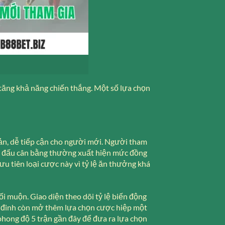
tăng khả năng chiến thắng. Một số lựa chọn
ản, dễ tiếp cận cho người mới. Người tham
rận đấu cân bằng thường xuất hiện mức đồng
 ưu tiên loại cược này vì tỷ lệ ăn thưởng khá
ối muộn. Giao diện theo dõi tỷ lệ biến động
ầu đinh còn mở thêm lựa chọn cược hiệp một
hong độ 5 trận gần đây để đưa ra lựa chọn