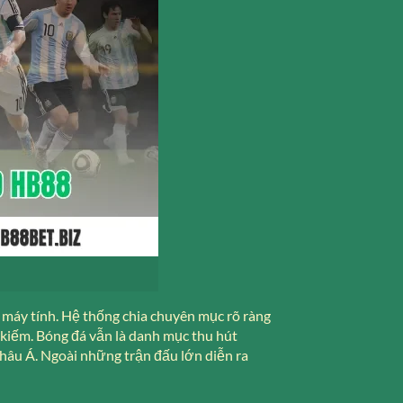
 máy tính. Hệ thống chia chuyên mục rõ ràng
 kiếm. Bóng đá vẫn là danh mục thu hút
châu Á. Ngoài những trận đấu lớn diễn ra