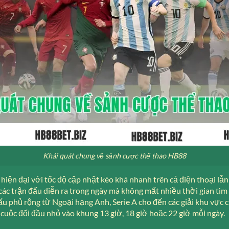
Khái quát chung về sảnh cược thể thao HB88
ện đại với tốc độ cập nhật kèo khá nhanh trên cả điện thoại lẫn
các trận đấu diễn ra trong ngày mà không mất nhiều thời gian tìm
u phủ rộng từ Ngoại hạng Anh, Serie A cho đến các giải khu vực 
cuộc đối đầu nhỏ vào khung 13 giờ, 18 giờ hoặc 22 giờ mỗi ngày.