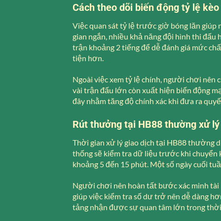
Cách theo dõi biến động tỷ lệ kèo
Việc quan sát tỷ lệ trước giờ bóng lăn giú
gian ngắn, nhiều khả năng đội hình thi đấu 
trận khoảng 2 tiếng để dễ đánh giá mức chấp
tiện hơn.
Ngoài việc xem tỷ lệ chính, người chơi nên
vài trận đấu lớn còn xuất hiện biến động m
đây nhằm tăng độ chính xác khi đưa ra quyế
Rút thưởng tại HB88 thường xử lý
Thời gian xử lý giao dịch tại HB88 thường d
thống sẽ kiểm tra dữ liệu trước khi chuyển
khoảng 5 đến 15 phút. Một số ngày cuối tuầ
Người chơi nên hoàn tất bước xác minh tài k
giúp việc kiểm tra số dư trở nên dễ dàng hơ
tảng nhận được sự quan tâm lớn trong thời 