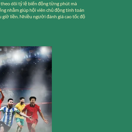
 theo dõi tỷ lệ biến động từng phút mà
ếng nhằm giúp hội viên chủ động tính toán
 giờ liền. Nhiều người đánh giá cao tốc độ