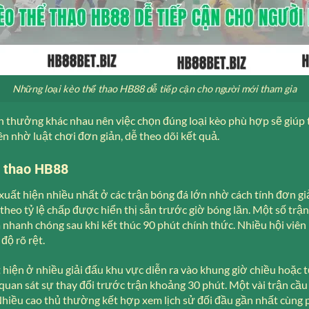
Những loại kèo thể thao HB88 dễ tiếp cận cho người mới tham gia
h thưởng khác nhau nên việc chọn đúng loại kèo phù hợp sẽ giúp 
n nhờ luật chơi đơn giản, dễ theo dõi kết quả.
ể thao HB88
uất hiện nhiều nhất ở các trận bóng đá lớn nhờ cách tính đơn gi
i theo tỷ lệ chấp được hiển thị sẵn trước giờ bóng lăn. Một số t
ra nhanh chóng sau khi kết thúc 90 phút chính thức. Nhiều hội viên
độ rõ rệt.
hiện ở nhiều giải đấu khu vực diễn ra vào khung giờ chiều hoặc t
quan sát sự thay đổi trước trận khoảng 30 phút. Một vài trận c
hiều cao thủ thường kết hợp xem lịch sử đối đầu gần nhất cùng p