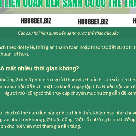
Các câu hỏi liên quan đến sảnh cược thể thao đặc sắc
h theo dõi tỷ lệ, thời gian thanh toán hoặc thao tác đặt cược tr
thuận lợi hơn.
ó mất nhiều thời gian không?
khoảng 2 đến 3 phút nếu người tham gia chuẩn bị sẵn số điện thoạ
mã xác nhận để kích hoạt tài khoản ngay lập tức. Nhiều hội viên đ
oại. Người mới cũng có thể truy cập chuyên mục hướng dẫn để xe
ười chơi có thể nạp tiền bằng nhiều hình thức khác nhau như chuy
ng vài phút tùy khung giờ hoạt động. Một số chương trình thưởn
ọn cho hội viên mới tham gia nền tảng.