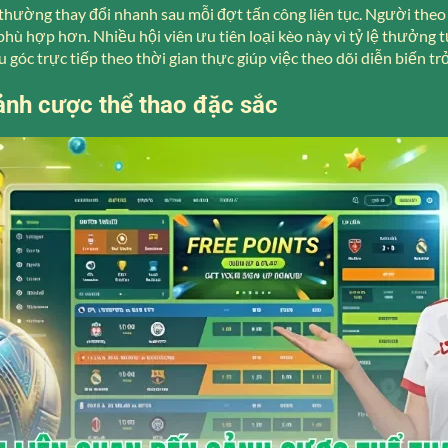
hường thay đổi nhanh sau mỗi đợt tấn công liên tục. Người theo 
phù hợp hơn. Nhiều hội viên ưu tiên loại kèo này vì tỷ lệ thưởng 
u góc trực tiếp theo thời gian thực giúp việc theo dõi diễn biến t
sảnh cược thể thao đặc sắc