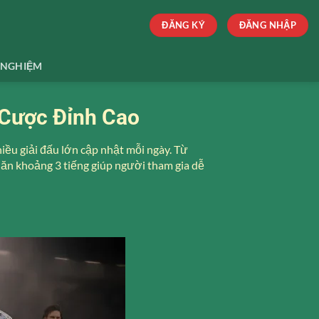
ĐĂNG KÝ
ĐĂNG NHẬP
 NGHIỆM
 Cược Đỉnh Cao
hiều giải đấu lớn cập nhật mỗi ngày. Từ
lăn khoảng 3 tiếng giúp người tham gia dễ