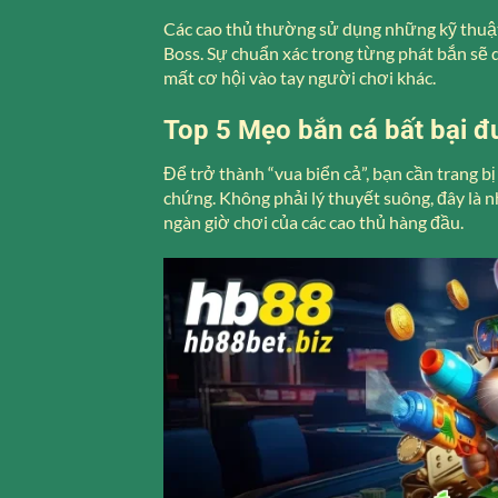
Các cao thủ thường sử dụng những kỹ thuật
Boss. Sự chuẩn xác trong từng phát bắn sẽ q
mất cơ hội vào tay người chơi khác.
Top 5 Mẹo bắn cá bất bại đư
Để trở thành “vua biển cả”, bạn cần trang 
chứng. Không phải lý thuyết suông, đây là
ngàn giờ chơi của các cao thủ hàng đầu.