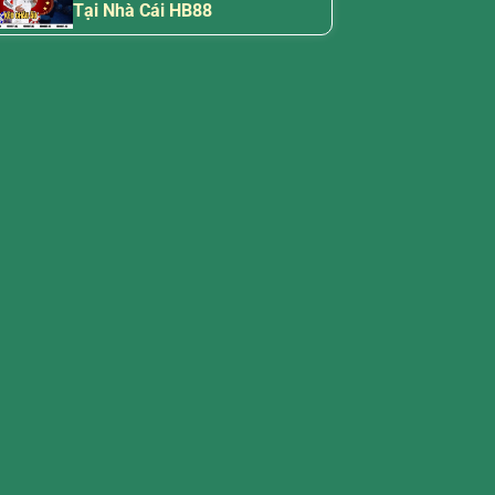
Tại Nhà Cái HB88