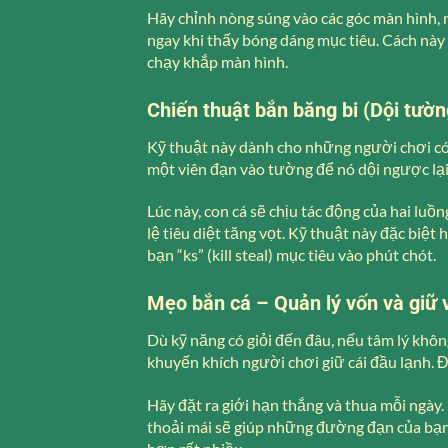
Hãy chỉnh nòng súng vào các góc màn hình, 
ngay khi thấy bóng dáng mục tiêu. Cách này 
chạy khắp màn hình.
Chiến thuật bắn băng bi (Dội tườn
Kỹ thuật này dành cho những người chơi có 
một viên đạn vào tường để nó dội ngược lại
Lúc này, con cá sẽ chịu tác động của hai luồn
lệ tiêu diệt tăng vọt. Kỹ thuật này đặc biệt
bạn “ks” (kill steal) mục tiêu vào phút chót.
Mẹo bắn cá – Quản lý vốn và giữ 
Dù kỹ năng có giỏi đến đâu, nếu tâm lý khôn
khuyến khích người chơi giữ cái đầu lạnh. Đ
Hãy đặt ra giới hạn thắng và thua mỗi ngày.
thoải mái sẽ giúp những đường đạn của bạn