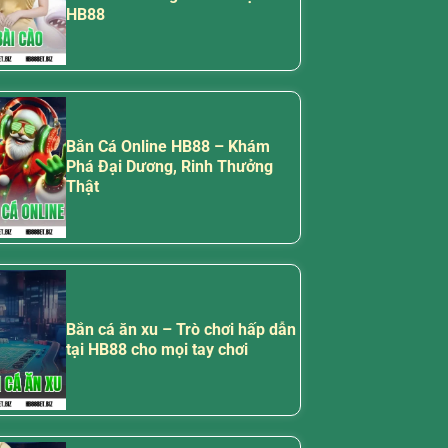
HB88
Bài cào
Bắn Cá Online HB88 – Khám
Phá Đại Dương, Rinh Thưởng
Thật
 cá online
Bắn cá ăn xu – Trò chơi hấp dẫn
tại HB88 cho mọi tay chơi
 cá ăn xu