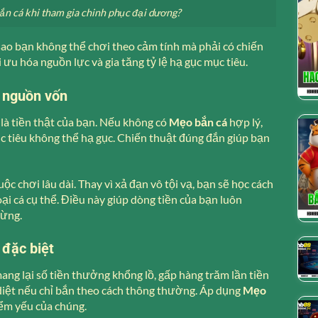
ắn cá khi tham gia chinh phục đại dương?
ì sao bạn không thể chơi theo cảm tính mà phải có chiến
i ưu hóa nguồn lực và gia tăng tỷ lệ hạ gục mục tiêu.
hac
n nguồn vốn
là tiền thật của bạn. Nếu không có
Mẹo bắn cá
hợp lý,
c tiêu không thể hạ gục. Chiến thuật đúng đắn giúp bạn
ộc chơi lâu dài. Thay vì xả đạn vô tội vạ, bạn sẽ học cách
b
ại cá cụ thể. Điều này giúp dòng tiền của bạn luôn
hừng.
 đặc biệt
ang lại số tiền thưởng khổng lồ, gấp hàng trăm lần tiền
 diệt nếu chỉ bắn theo cách thông thường. Áp dụng
Mẹo
ểm yếu của chúng.