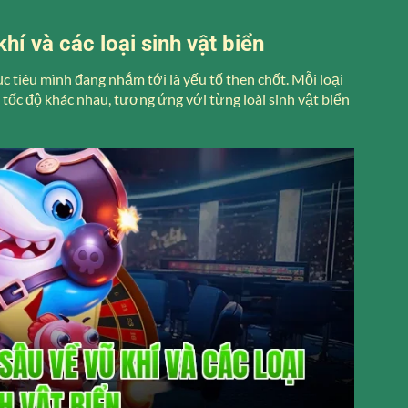
hí và các loại sinh vật biển
 tiêu mình đang nhắm tới là yếu tố then chốt. Mỗi loại
tốc độ khác nhau, tương ứng với từng loài sinh vật biển