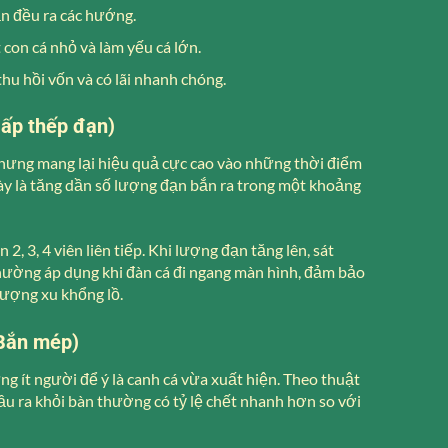
ạn đều ra các hướng.
 con cá nhỏ và làm yếu cá lớn.
thu hồi vốn và có lãi nhanh chóng.
Gấp thếp đạn)
nhưng mang lại hiệu quả cực cao vào những thời điểm
y là tăng dần số lượng đạn bắn ra trong một khoảng
 2, 3, 4 viên liên tiếp. Khi lượng đạn tăng lên, sát
hường áp dụng khi đàn cá đi ngang màn hình, đảm bảo
 lượng xu khổng lồ.
(Bắn mép)
g ít người để ý là canh cá vừa xuất hiện. Theo thuật
ầu ra khỏi bàn thường có tỷ lệ chết nhanh hơn so với