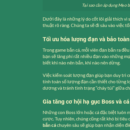
Tại sao cần áp dụng Mẹo b
Dưới đây là những lý do cốt lõi giải thích v
thuật rõ ràng. Chúng ta sẽ đi sâu vào việc tố
Tối ưu hóa lượng đạn và bảo toà
Trong game bắn cá, mỗi viên đạn bắn ra đều 
bạn sẽ lãng phí rất nhiều đạn vào những mụ
biết khi nào nên bắn, khi nào nên dừng.
Việc kiểm soát lượng đạn giúp bạn duy trì cu
tính toán số lượng đạn cần thiết cho từng lo
dương và tránh tình trạng “cháy túi” giữa c
Gia tăng cơ hội hạ gục Boss và cá
Những con Boss lớn hoặc cá đặc biệt luôn m
cược. Tuy nhiên, chúng cũng rất khó bị tiêu
bắn cá
chuyên sâu sẽ giúp bạn nhận diện đi